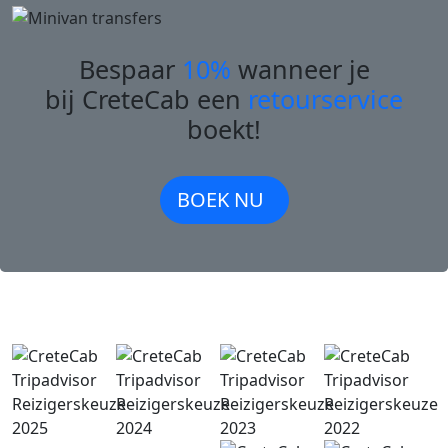
Bespaar
10%
wanneer je
bij CreteCab een
retourservice
boekt!
BOEK NU