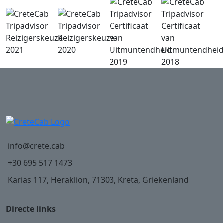
info@crete.cab
+30 695 517 1473
Karias 117, Heraklion, 71303, Kreta, Griekenland
Directe links