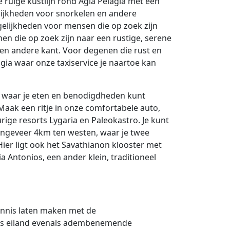
 ruige kustlijn rond Agia Pelagia met een
lijkheden voor snorkelen en andere
lijkheden voor mensen die op zoek zijn
nen die op zoek zijn naar een rustige, serene
een andere kant. Voor degenen die rust en
agia waar onze taxiservice je naartoe kan
ls waar je eten en benodigdheden kunt
 Maak een ritje in onze comfortabele auto,
rige resorts Lygaria en Paleokastro. Je kunt
ongeveer 4km ten westen, waar je twee
ier ligt ook het Savathianon klooster met
a Antonios, een ander klein, traditioneel
kennis laten maken met de
ns eiland evenals adembenemende