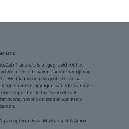
er Ons
eteCab Transfers is uitgegroeid tot het
voriete privéluchthaventransferbedrijf van
eta. We bieden nu een grote keuze aan
ensten en bestemmingen, van VIP-transfers
 goedkope shuttle taxi’s aan die alle
chthavens, havens en steden van Kreta
dienen.