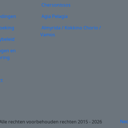
Chersonissos
edingen
Agia Pelagia
boeking
Almyrida / Kokkino Chorio /
Vamos
ybeleid
ngen en
ering
ct
Ned
© Alle rechten voorbehouden rechten 2015 - 2026