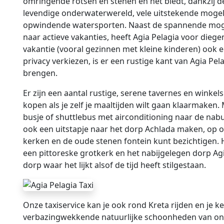
omringende rotsen en stenen en het biedt, dankzij de
levendige onderwaterwereld, vele uitstekende moge
opwindende watersporten. Naast de spannende moge
naar actieve vakanties, heeft Agia Pelagia voor diege
vakantie (vooral gezinnen met kleine kinderen) ook 
privacy verkiezen, is er een rustige kant van Agia Pel
brengen.
Er zijn een aantal rustige, serene tavernes en winke
kopen als je zelf je maaltijden wilt gaan klaarmaken.
busje of shuttlebus met airconditioning naar de nabu
ook een uitstapje naar het dorp Achlada maken, op 
kerken en de oude stenen fontein kunt bezichtigen. H
een pittoreske grotkerk en het nabijgelegen dorp Agi
dorp waar het lijkt alsof de tijd heeft stilgestaan.
Onze taxiservice kan je ook rond Kreta rijden en je 
verbazingwekkende natuurlijke schoonheden van o