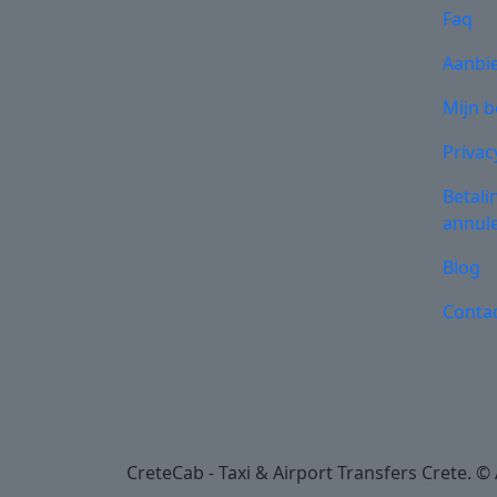
Faq
Aanbi
Mijn 
Privac
Betali
annul
Blog
Conta
CreteCab - Taxi & Airport Transfers Crete. 