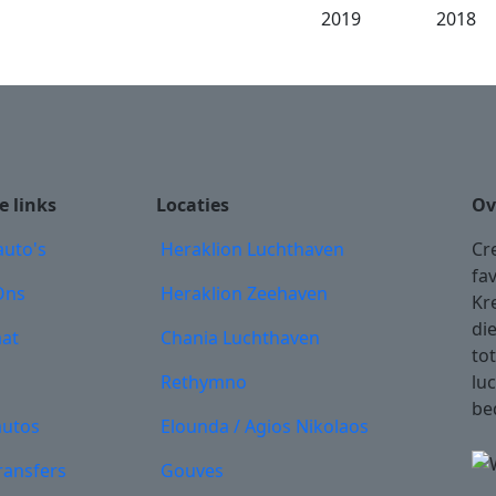
e links
Locaties
Ov
auto's
Heraklion Luchthaven
Cr
fa
Ons
Heraklion Zeehaven
Kr
di
at
Chania Luchthaven
tot
Rethymno
lu
be
autos
Elounda / Agios Nikolaos
ransfers
Gouves