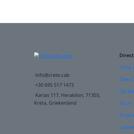
Direct
Onze 
info@crete.cab
Over 
+30 695 517 1473
Op Ma
Karias 117, Heraklion, 71303,
Kreta, Griekenland
Tours
Privé 
Luxe t