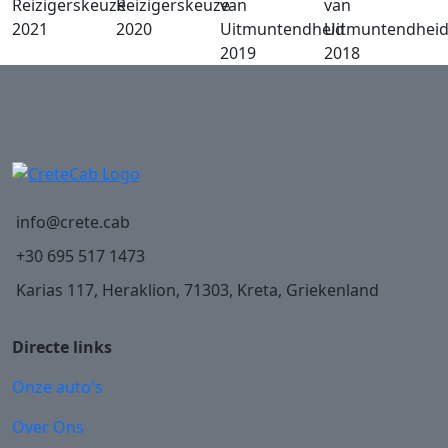
info@crete.cab
+30 695 517 1473
Karias 117, Heraklion, 71303, Kreta, Griekenland
Directe links
Onze auto's
Over Ons