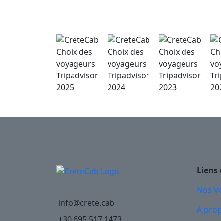
Liens 
Nos Vo
info@crete.cab
À pro
+30 695 517 1473