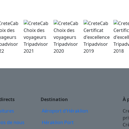
directs
Destination
À 
itures
Aéroport d'Héraklion
Cr
pr
pos de nous
Héraklion Port
Cr