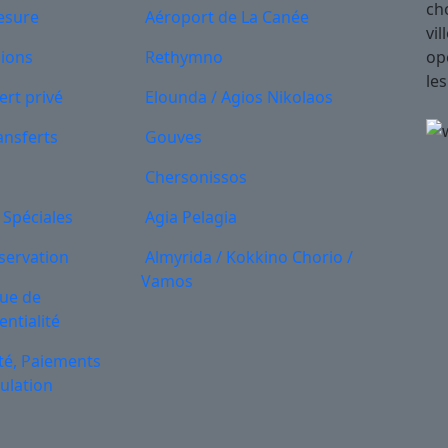
cho
esure
Aéroport de La Canée
vil
sions
Rethymno
op
les
ert privé
Elounda / Agios Nikolaos
ansferts
Gouves
Chersonissos
 Spéciales
Agia Pelagia
servation
Almyrida / Kokkino Chorio /
Vamos
que de
entialité
té, Paiements
ulation