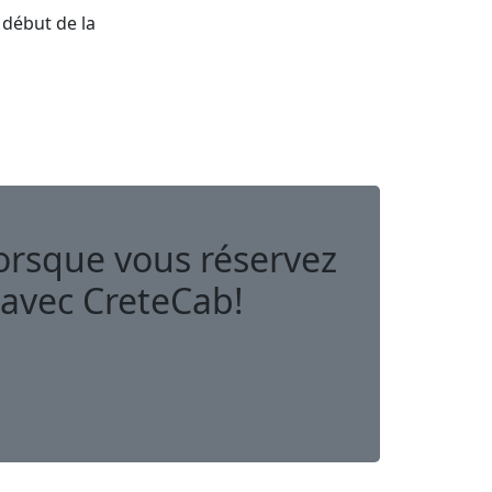
 début de la
orsque vous réservez
avec CreteCab!