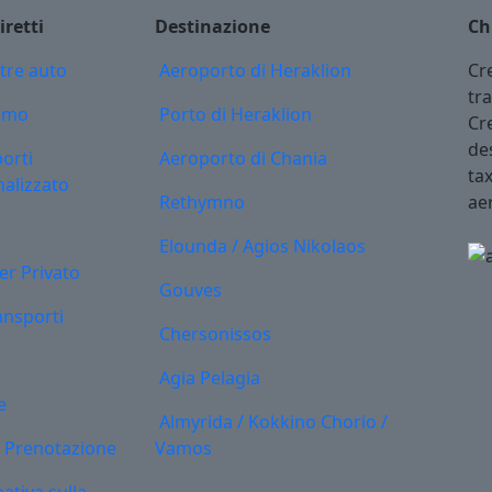
iretti
Destinazione
Ch
tre auto
Aeroporto di Heraklion
Cr
tr
iamo
Porto di Heraklion
Cre
des
orti
Aeroporto di Chania
tax
alizzato
Rethymno
aer
Elounda / Agios Nikolaos
er Privato
Gouves
ansporti
Chersonissos
Agia Pelagia
e
Almyrida / Kokkino Chorio /
 Prenotazione
Vamos
ativa sulla