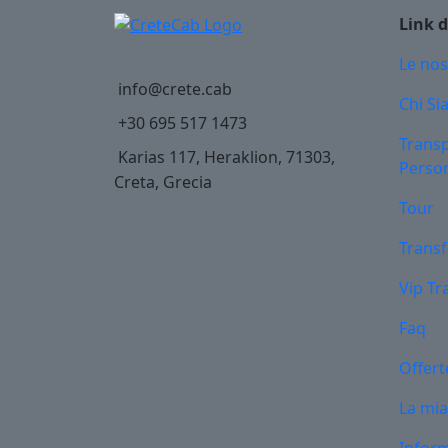
Link d
Le nos
info@crete.cab
Chi S
+30 695 517 1473
Transp
Karias 117, Heraklion, 71303,
Person
Creta, Grecia
Tour
Transf
Vip Tr
Faq
Offert
La mia
Inform