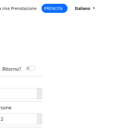
a mia Prenotazione
PRENOTA
It
aliano
Ritorno?
rsone