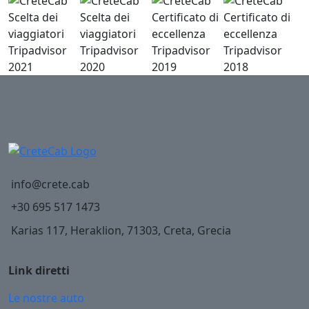
info@crete.cab
+30 695 517 1473
Karias 117, Heraklion, 71303, Creta, Grecia
Link diretti
Le nostre auto